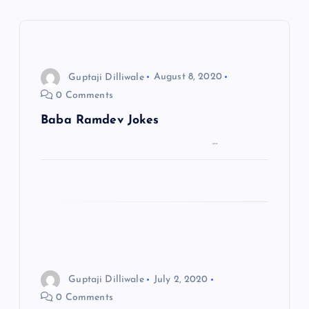
a
v
i
Guptaji Dilliwale
August 8, 2020
0 Comments
g
Baba Ramdev Jokes
a
…
t
i
o
n
Guptaji Dilliwale
July 2, 2020
0 Comments