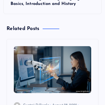
Basics, Introduction and History
t
n
Related Posts
a
v
i
g
a
t
i