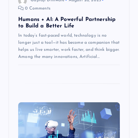
Guptaji Dilliwale
August 28, 2025
o
0 Comments
Humans + AI: A Powerful Partnership
n
to Build a Better Life
In today’s fast-paced world, technology is no
longer just a tool—it has become a companion that
helps us live smarter, work faster, and think bigger.
Among the many innovations, Artificial…