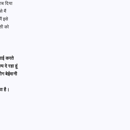
वाब दिया
े मैं
ैं इसे
िसी को
रवाई करते
य दे रहा हूं
ोग बेईमानी
या है।