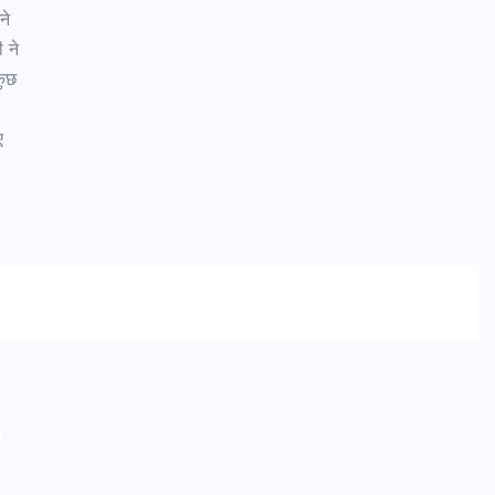
ने
ी ने
 कुछ
द
िए
र
.