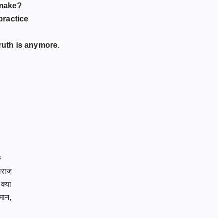
 make?
practice
truth is anymore.
ि
नाराज
 क्या
्मान,
।