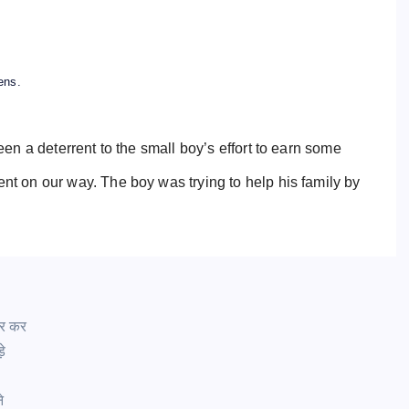
y
ens.
en a deterrent to the small boy’s effort to earn some
t on our way. The boy was trying to help his family by
जार कर
़े
ने