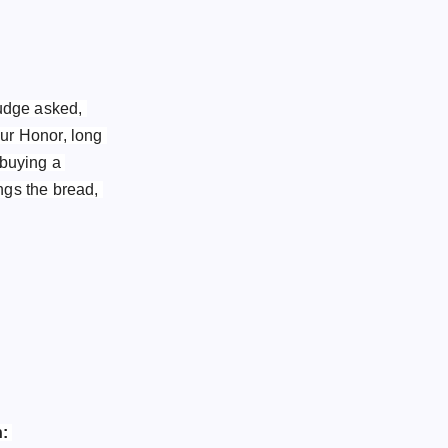
judge asked,
our Honor, long
 buying a
ngs the bread,
n: