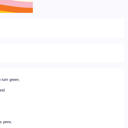
to turn green,
and.
his pens.