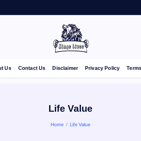
Live Like A King
t Us
Contact Us
Disclaimer
Privacy Policy
Terms
Life Value
Home
Life Value