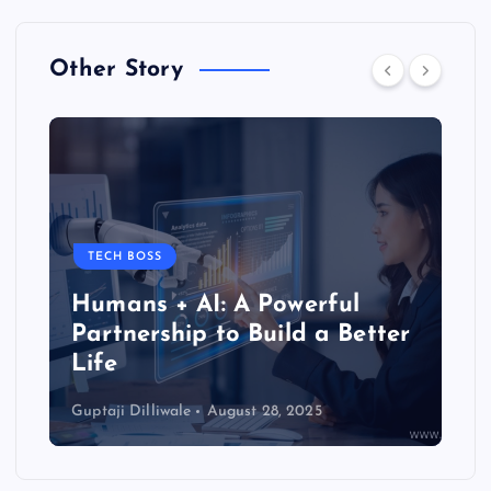
a
g
Other Story
i
n
a
t
TECH BOSS
Humans + AI: A Powerful
i
Partnership to Build a Better
Life
o
Guptaji Dilliwale
August 28, 2025
n