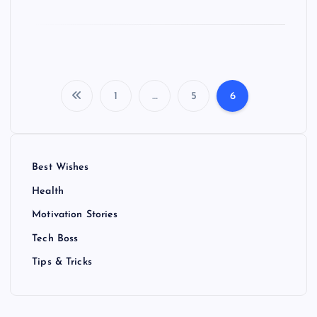
1
…
5
6
P
o
Best Wishes
s
Health
t
Motivation Stories
Tech Boss
s
Tips & Tricks
p